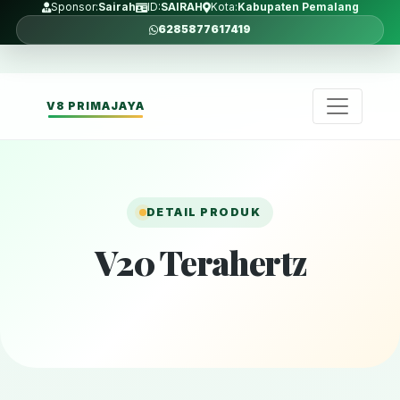
Sponsor:
Sairah
ID:
SAIRAH
Kota:
Kabupaten Pemalang
6285877617419
V8 PRIMAJAYA
DETAIL PRODUK
V20 Terahertz