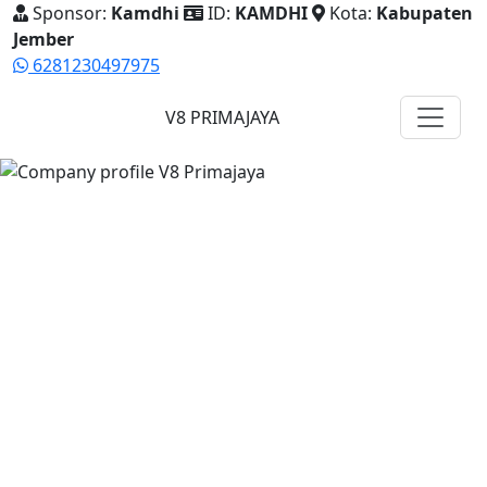
Sponsor:
Kamdhi
ID:
KAMDHI
Kota:
Kabupaten
Jember
6281230497975
V8 PRIMAJAYA
Company Profile Resmi
Ekosistem Bisnis Herbal
Premium yang Elegan,
Modern, dan Terpercaya.
PT Prima Jaya Semesta Internasional menghadirkan
produk pilihan, sistem kemitraan, dan dukungan digital
replika untuk membantu mitra memperkenalkan bisnis
secara profesional.