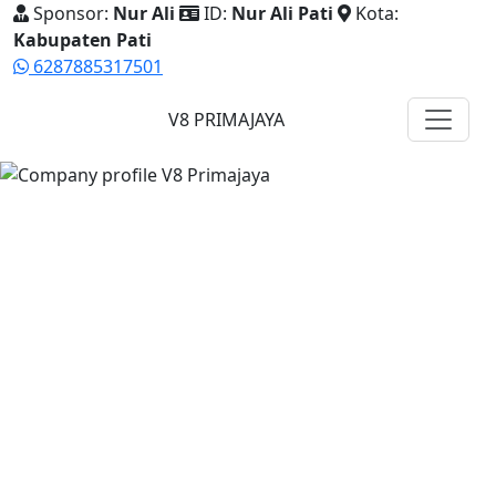
Sponsor:
Nur Ali
ID:
Nur Ali Pati
Kota:
Kabupaten Pati
6287885317501
V8 PRIMAJAYA
Company Profile Resmi
Ekosistem Bisnis Herbal
Premium yang Elegan,
Modern, dan Terpercaya.
PT Prima Jaya Semesta Internasional menghadirkan
produk pilihan, sistem kemitraan, dan dukungan digital
replika untuk membantu mitra memperkenalkan bisnis
secara profesional.