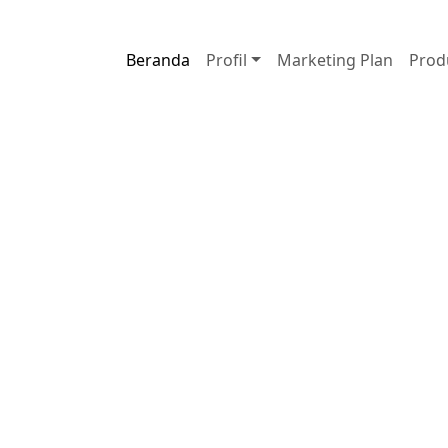
5313
Kota:
Kabupaten Bungo
Beranda
Profil
Marketing Plan
Prod
 Herbal Premium
ern, dan
01
Profil per
dipahami calo
02
Produk dit
data dari sis
03
Kontak spon
adirkan produk pilihan, sistem
langsung via
untuk membantu mitra memperkenalkan
traan Nasional