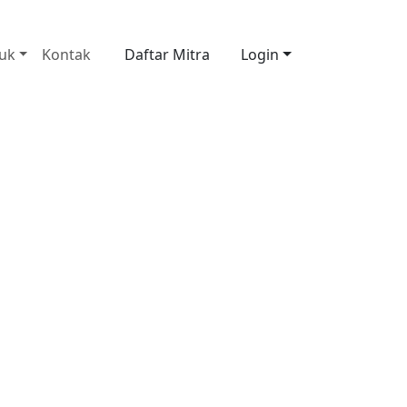
6281379421490
uk
Kontak
Daftar Mitra
Login
usahaan tampil lebih premium dan mudah
n mitra.
ampilkan rapi, dinamis, dan tetap mengikuti
tem.
sor replika tetap aktif untuk follow up
 WhatsApp.
Hubungi Sponsor