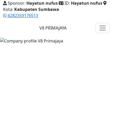
Sponsor:
Hayatun nufus
ID:
Hayatun nufus
Kota:
Kabupaten Sumbawa
6282359176513
V8 PRIMAJAYA
Company Profile Resmi
Ekosistem Bisnis Herbal
Premium yang Elegan,
Modern, dan Terpercaya.
PT Prima Jaya Semesta Internasional menghadirkan
produk pilihan, sistem kemitraan, dan dukungan digital
replika untuk membantu mitra memperkenalkan bisnis
secara profesional.