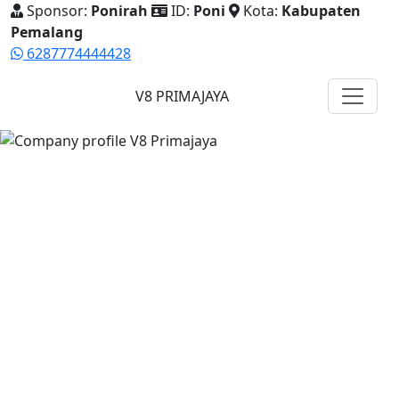
Sponsor:
Ponirah
ID:
Poni
Kota:
Kabupaten
Pemalang
6287774444428
V8 PRIMAJAYA
Company Profile Resmi
Ekosistem Bisnis Herbal
Premium yang Elegan,
Modern, dan Terpercaya.
PT Prima Jaya Semesta Internasional menghadirkan
produk pilihan, sistem kemitraan, dan dukungan digital
replika untuk membantu mitra memperkenalkan bisnis
secara profesional.