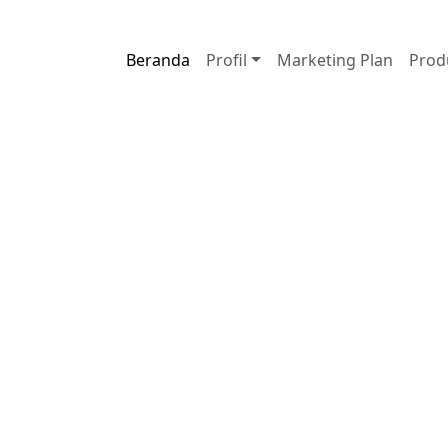
i Ana
Kota:
Kabupaten Kediri
Beranda
Profil
Marketing Plan
Prod
 Herbal Premium
ern, dan
01
Profil per
dipahami calo
02
Produk dit
data dari sis
03
Kontak spon
adirkan produk pilihan, sistem
langsung via
untuk membantu mitra memperkenalkan
traan Nasional