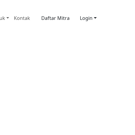
62881026117175
uk
Kontak
Daftar Mitra
Login
usahaan tampil lebih premium dan mudah
n mitra.
ampilkan rapi, dinamis, dan tetap mengikuti
tem.
sor replika tetap aktif untuk follow up
 WhatsApp.
Hubungi Sponsor